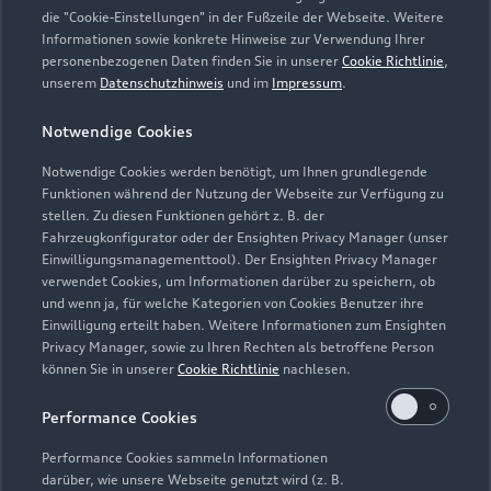
die "Cookie-Einstellungen" in der Fußzeile der Webseite. Weitere
Montag - Freitag
07:00 - 18:00
Informationen sowie konkrete Hinweise zur Verwendung Ihrer
personenbezogenen Daten finden Sie in unserer
Cookie Richtlinie
,
Samstag
08:00 - 12:00
unserem
Datenschutzhinweis
und im
Impressum
.
Sonntag
Geschlossen
Notwendige Cookies
Notwendige Cookies werden benötigt, um Ihnen grundlegende
Funktionen während der Nutzung der Webseite zur Verfügung zu
stellen. Zu diesen Funktionen gehört z. B. der
Fahrzeugkonfigurator oder der Ensighten Privacy Manager (unser
Einwilligungsmanagementtool). Der Ensighten Privacy Manager
Zurück nach oben
verwendet Cookies, um Informationen darüber zu speichern, ob
und wenn ja, für welche Kategorien von Cookies Benutzer ihre
Einwilligung erteilt haben. Weitere Informationen zum Ensighten
Modelle
Privacy Manager, sowie zu Ihren Rechten als betroffene Person
können Sie in unserer
Cookie Richtlinie
nachlesen.
Kaufen & leasen
Alle Modelle
Performance Cookies
Modelle vergleichen
Service & Zubehör
Performance Cookies sammeln Informationen
Neuwagensuche
darüber, wie unsere Webseite genutzt wird (z. B.
Elektromodelle