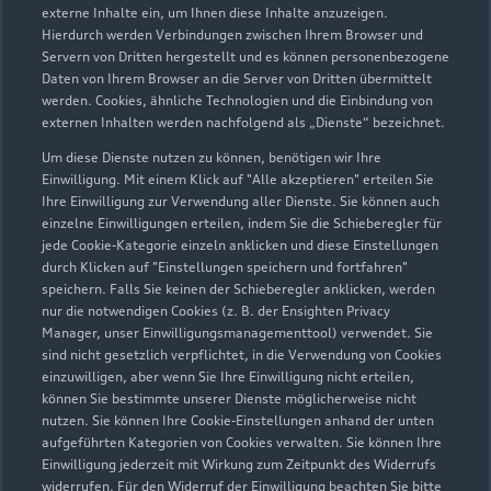
externe Inhalte ein, um Ihnen diese Inhalte anzuzeigen.
Hierdurch werden Verbindungen zwischen Ihrem Browser und
Gewerbering 9
Servern von Dritten hergestellt und es können personenbezogene
02828 Görlitz
Daten von Ihrem Browser an die Server von Dritten übermittelt
werden. Cookies, ähnliche Technologien und die Einbindung von
externen Inhalten werden nachfolgend als „Dienste“ bezeichnet.
03581 87480
Um diese Dienste nutzen zu können, benötigen wir Ihre
Einwilligung. Mit einem Klick auf "Alle akzeptieren" erteilen Sie
info-gr@auto-elitzsch.de
Ihre Einwilligung zur Verwendung aller Dienste. Sie können auch
einzelne Einwilligungen erteilen, indem Sie die Schieberegler für
Kontaktdaten herunterladen
jede Cookie-Kategorie einzeln anklicken und diese Einstellungen
durch Klicken auf "Einstellungen speichern und fortfahren"
speichern. Falls Sie keinen der Schieberegler anklicken, werden
nur die notwendigen Cookies (z. B. der Ensighten Privacy
Manager, unser Einwilligungsmanagementtool) verwendet. Sie
Öffnungszeiten
sind nicht gesetzlich verpflichtet, in die Verwendung von Cookies
einzuwilligen, aber wenn Sie Ihre Einwilligung nicht erteilen,
können Sie bestimmte unserer Dienste möglicherweise nicht
nutzen. Sie können Ihre Cookie-Einstellungen anhand der unten
Service
aufgeführten Kategorien von Cookies verwalten. Sie können Ihre
Geschlossen
,
öffnet am
Montag 07:00
Einwilligung jederzeit mit Wirkung zum Zeitpunkt des Widerrufs
widerrufen. Für den Widerruf der Einwilligung beachten Sie bitte