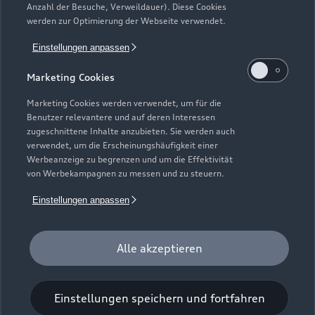
Anzahl der Besuche, Verweildauer). Diese Cookies
Gebrauchtwagensuche
Support
werden zur Optimierung der Webseite verwendet.
Saisonale Angebote
Plug-in-Hybride
Gebrauchtwagen
Einstellungen anpassen
Audi Services
Über Audi
Kundenservice
Finanzierung
Marketing Cookies
Garantie
Händlersuche
Aktionen & Angebote
Unternehmen
Marketing Cookies werden verwendet, um für die
Audi digital services
Benutzer relevantere und auf deren Interessen
Audi Code
Geschäftskunden
Karriere
zugeschnittene Inhalte anzubieten. Sie werden auch
myAudi
verwendet, um die Erscheinungshäufigkeit einer
Häufige Fragen (FAQ)
Investor Relations
Werbeanzeige zu begrenzen und um die Effektivität
© 2026 AUDI AG. Alle Rechte vorbehalten
von Werbekampagnen zu messen und zu steuern.
Audi Online Beratung
Presse & Media Center
Impressum
Rechtliches
Hinweisgebersystem
Einstellungen anpassen
Online-Terminvereinbarung
Datenschutz
Datenschutzinformation
Cookie-Einstellungen
Servicekontakt
Cookie-Richtlinie
Barrierefreiheit
Audi erleben
Alle akzeptieren
Digital Services Act
EU Data Act
Bordbuch & Bedienungsanleitungen
Newsletter
Verträge kündigen
Einstellungen speichern und fortfahren